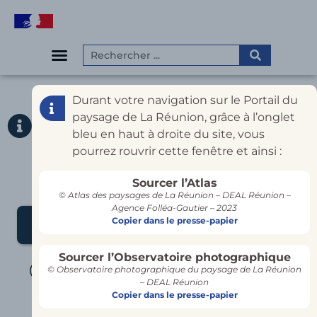
Durant votre navigation sur le Portail du
DIONY PARK,
paysage de La Réunion, grâce à l’onglet
DEPUIS LE
bleu en haut à droite du site, vous
pourrez rouvrir cette fenêtre et ainsi :
BOULEVARD
LANCASTEL
Sourcer l’Atlas
© Atlas des paysages de La Réunion – DEAL Réunion –
Agence Folléa-Gautier – 2023
Copier dans le presse-papier
Côte à côte
Superposition
Sourcer l’Observatoire photographique
© Observatoire photographique du paysage de La Réunion
2023
2025
– DEAL Réunion
Copier dans le presse-papier